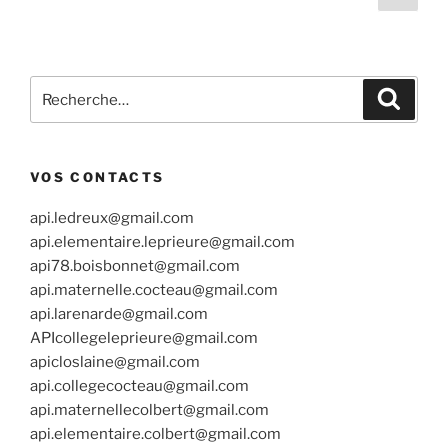
suiv
des
plus
publications
perdre
les
Recherche
vêtements
Recher
pour
de
:
nos
enfants
VOS CONTACTS
(màj
2020) »
api.ledreux@gmail.com
api.elementaire.leprieure@gmail.com
api78.boisbonnet@gmail.com
api.maternelle.cocteau@gmail.com
api.larenarde@gmail.com
APIcollegeleprieure@gmail.com
apicloslaine@gmail.com
api.collegecocteau@gmail.com
api.maternellecolbert@gmail.com
api.elementaire.colbert@gmail.com