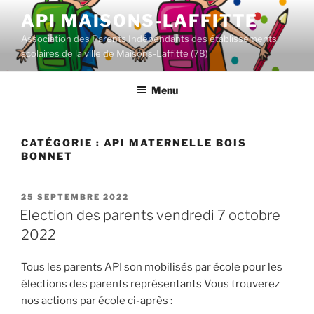
Aller
API MAISONS-LAFFITTE
au
Association des Parents Indépendants des établissements
contenu
scolaires de la ville de Maisons-Laffitte (78)
principal
Menu
CATÉGORIE :
API MATERNELLE BOIS
BONNET
PUBLIÉ
25 SEPTEMBRE 2022
LE
Election des parents vendredi 7 octobre
2022
Tous les parents API son mobilisés par école pour les
élections des parents représentants Vous trouverez
nos actions par école ci-après :