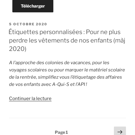
Télécharger
PUBLIÉ
5 OCTOBRE 2020
LE
Étiquettes personnalisées : Pour ne plus
perdre les vêtements de nos enfants (màj
2020)
A l’approche des colonies de vacances, pour les
voyages scolaires ou pour marquer le matériel scolaire
de la rentrée, simplifiez vous l’étiquetage des affaires
de vos enfants avec A-Qui-S et l’API !
de
Continuer la lecture
« Étiquettes
personnalisées
:
Pour
Pagination
Page
Page
1
ne