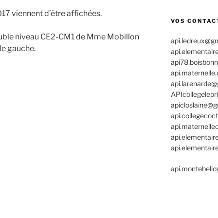
17 viennent d’être affichées.
VOS CONTAC
double niveau CE2-CM1 de Mme Mobillon
api.ledreux@g
 de gauche.
api.elementair
api78.boisbon
api.maternell
api.larenarde
APIcollegelep
apicloslaine@
api.collegeco
api.maternelle
api.elementair
api.elementai
api.montebell