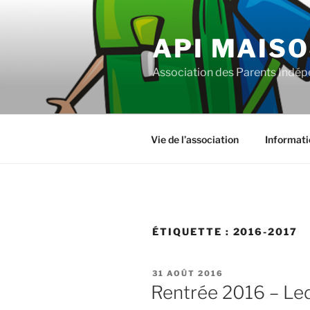
Aller
au
API MAISO
contenu
principal
Association des Parents Indépe
Vie de l’association
Informati
ÉTIQUETTE :
2016-2017
PUBLIÉ
31 AOÛT 2016
LE
Rentrée 2016 – Le