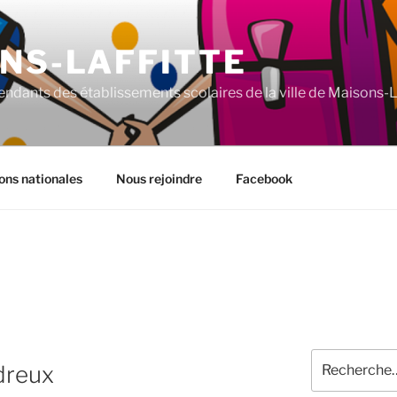
NS-LAFFITTE
ndants des établissements scolaires de la ville de Maisons-La
ons nationales
Nous rejoindre
Facebook
Recherche
dreux
pour
: