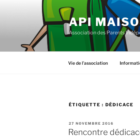
Aller
au
API MAISO
contenu
principal
Association des Parents Indépe
Vie de l’association
Informati
ÉTIQUETTE :
DÉDICACE
PUBLIÉ
27 NOVEMBRE 2016
LE
Rencontre dédicace 