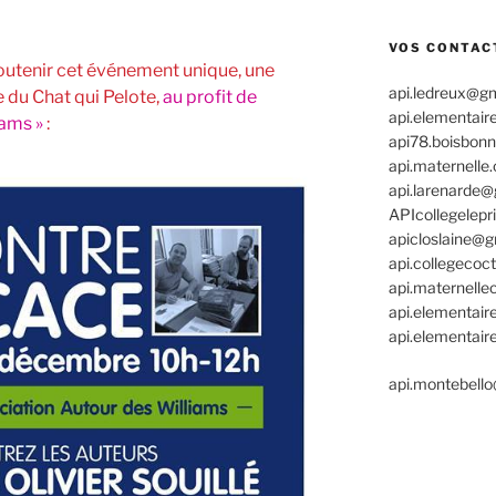
VOS CONTAC
soutenir cet événement unique, une
api.ledreux@g
e du Chat qui Pelote,
au profit de
api.elementair
iams »
:
api78.boisbon
api.maternell
api.larenarde
APIcollegelep
apicloslaine@
api.collegeco
api.maternelle
api.elementair
api.elementai
api.montebell