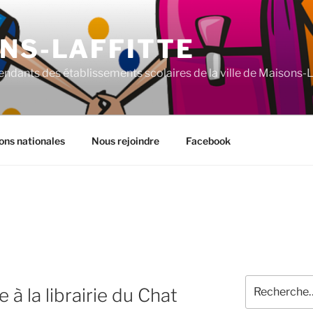
NS-LAFFITTE
ndants des établissements scolaires de la ville de Maisons-La
ons nationales
Nous rejoindre
Facebook
Recherche
à la librairie du Chat
pour
: