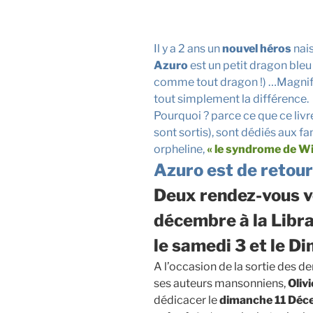
Il y a 2 ans un
nouvel héros
nais
Azuro
est un petit dragon bleu 
comme tout dragon !) …
Magnifi
tout simplement la différence.
Pourquoi ? parce ce que ce livre
sont sortis), sont dédiés aux f
orpheline,
« le syndrome de Wil
Azuro est de retour
Deux rendez-vous v
décembre à la Librai
le samedi 3 et le 
A l’occasion de la sortie des d
ses auteurs mansonniens,
Oliv
dédicacer le
dimanche 11 Déce