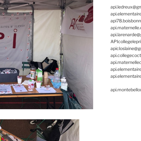
api.ledreux@g
api.elementair
api78.boisbon
api.maternell
api.larenarde
APIcollegelep
apicloslaine@
api.collegeco
api.maternelle
api.elementair
api.elementai
api.montebell