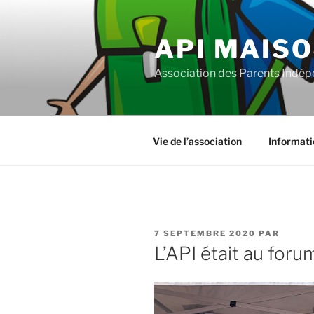
Aller
au
API MAISO
contenu
principal
Association des Parents Indépe
Vie de l’association
Informati
PUBLIÉ
7 SEPTEMBRE 2020
PAR
LE
L’API était au for