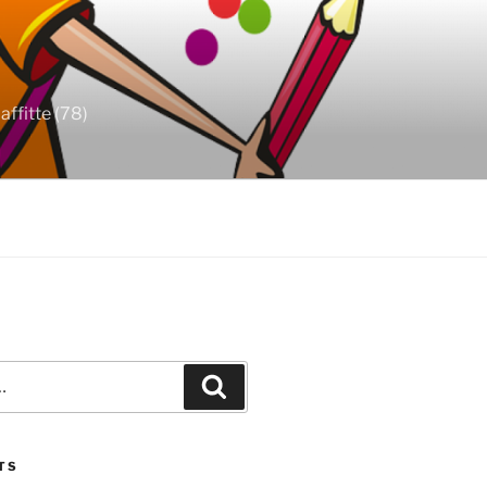
ffitte (78)
Recherche
TS