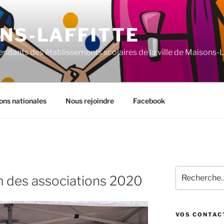
NS-LAFFITTE
ndants des établissements scolaires de la ville de Maisons-La
ons nationales
Nous rejoindre
Facebook
Recherche
um des associations 2020
pour
:
VOS CONTAC