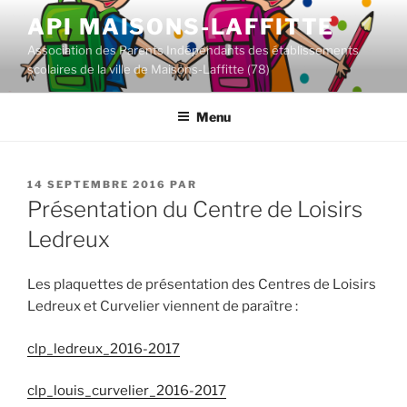
Aller
API MAISONS-LAFFITTE
au
Association des Parents Indépendants des établissements
contenu
scolaires de la ville de Maisons-Laffitte (78)
principal
Menu
PUBLIÉ
14 SEPTEMBRE 2016
PAR
LE
Présentation du Centre de Loisirs
Ledreux
Les plaquettes de présentation des Centres de Loisirs
Ledreux et Curvelier viennent de paraître :
clp_ledreux_2016-2017
clp_louis_curvelier_2016-2017