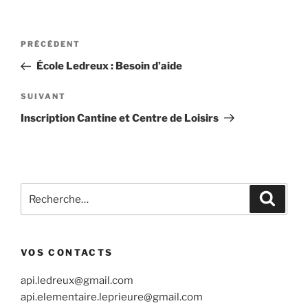
Navigation
Article
PRÉCÉDENT
de
précédent
École Ledreux : Besoin d’aide
l’article
Article
SUIVANT
suivant
Inscription Cantine et Centre de Loisirs
Recherche
Recher
pour
:
VOS CONTACTS
api.ledreux@gmail.com
api.elementaire.leprieure@gmail.com