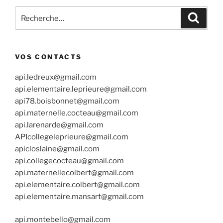
Recherche
Recher
pour
:
VOS CONTACTS
api.ledreux@gmail.com
api.elementaire.leprieure@gmail.com
api78.boisbonnet@gmail.com
api.maternelle.cocteau@gmail.com
api.larenarde@gmail.com
APIcollegeleprieure@gmail.com
apicloslaine@gmail.com
api.collegecocteau@gmail.com
api.maternellecolbert@gmail.com
api.elementaire.colbert@gmail.com
api.elementaire.mansart@gmail.com
api.montebello@gmail.com