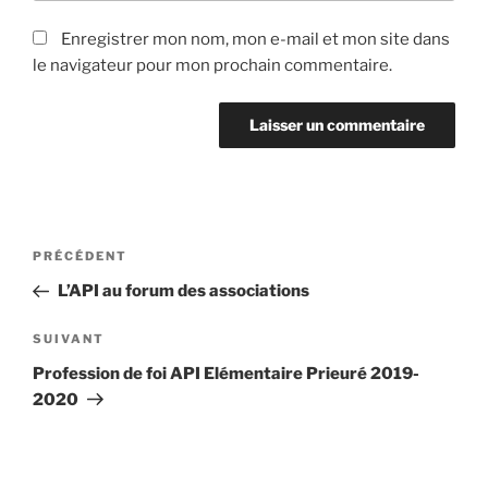
Enregistrer mon nom, mon e-mail et mon site dans
le navigateur pour mon prochain commentaire.
Navigation
Article
PRÉCÉDENT
de
précédent
L’API au forum des associations
l’article
Article
SUIVANT
suivant
Profession de foi API Elémentaire Prieuré 2019-
2020