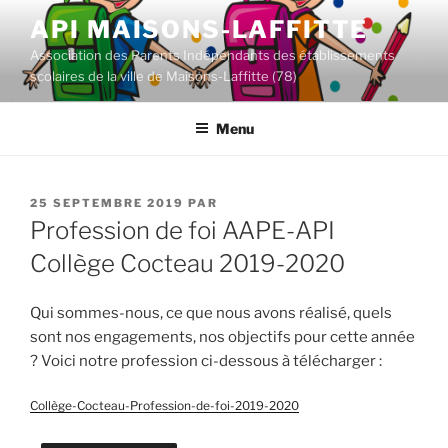
Aller
API MAISONS-LAFFITTE
au
Association des Parents Indépendants des établissements
contenu
scolaires de la ville de Maisons-Laffitte (78)
principal
Menu
PUBLIÉ
25 SEPTEMBRE 2019
PAR
LE
Profession de foi AAPE-API
Collège Cocteau 2019-2020
Qui sommes-nous, ce que nous avons réalisé, quels
sont nos engagements, nos objectifs pour cette année
? Voici notre profession ci-dessous à télécharger :
Collège-Cocteau-Profession-de-foi-2019-2020