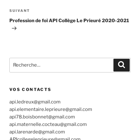
Article
SUIVANT
suivant
Profession de foi API Collège Le Prieuré 2020-2021
Recherche
Recher
pour
:
VOS CONTACTS
api.ledreux@gmail.com
api.elementaire.leprieure@gmail.com
api78.boisbonnet@gmail.com
api.maternelle.cocteau@gmail.com
api.larenarde@gmail.com
APIcollegeleprieure@gmail.com