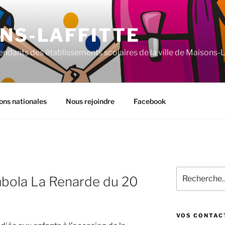
NS-LAFFITTE
ndants des établissements scolaires de la ville de Maisons-La
ons nationales
Nous rejoindre
Facebook
Recherche
mbola La Renarde du 20
pour
:
VOS CONTAC