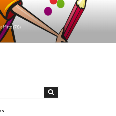
ffitte (78)
Recherche
TS