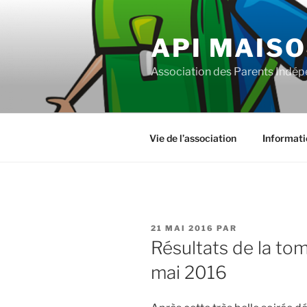
Aller
au
API MAISO
contenu
principal
Association des Parents Indépe
Vie de l’association
Informati
PUBLIÉ
21 MAI 2016
PAR
LE
Résultats de la to
mai 2016