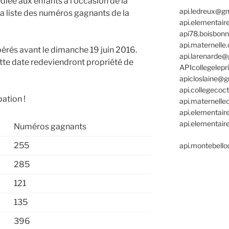
édiée aux enfants à l’occasion de la
api.ledreux@g
la liste des numéros gagnants de la
api.elementair
api78.boisbon
api.maternell
pérés avant le dimanche 19 juin 2016.
api.larenarde
tte date redeviendront propriété de
APIcollegelep
apicloslaine@
api.collegeco
pation !
api.maternelle
api.elementair
api.elementai
Numéros gagnants
255
api.montebell
285
121
135
396