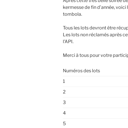
Après cette très belle soirée d
kermesse de fin d’année, voici 
tombola.
Tous les lots devront être récu
Les lots non réclamés après ce
l’API.
Merci à tous pour votre partici
Numéros des lots
1
2
3
4
5