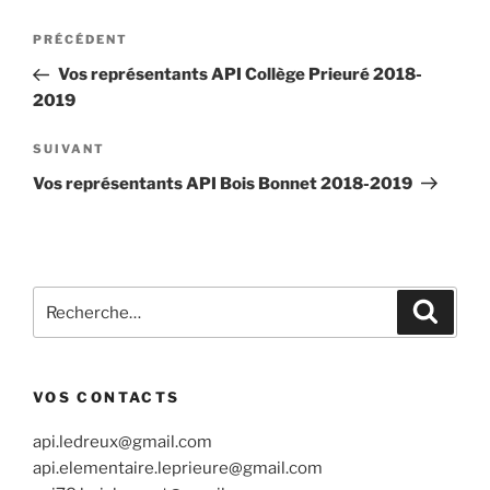
Navigation
Article
PRÉCÉDENT
de
précédent
Vos représentants API Collège Prieuré 2018-
l’article
2019
Article
SUIVANT
suivant
Vos représentants API Bois Bonnet 2018-2019
Recherche
Recher
pour
:
VOS CONTACTS
api.ledreux@gmail.com
api.elementaire.leprieure@gmail.com