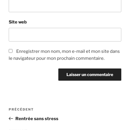
Site web
Enregistrer mon nom, mon e-mail et mon site dans
le navigateur pour mon prochain commentaire.
Navigation
Article
PRÉCÉDENT
de
précédent
Rentrée sans stress
l’article