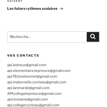
Article
SUIVANT
suivant
Les futurs rythmes scolaires
Recherche
Recher
pour
:
VOS CONTACTS
api.ledreux@gmail.com
api.elementaire.leprieure@gmail.com
api78.boisbonnet@gmail.com
api.maternelle.cocteau@gmail.com
api.larenarde@gmail.com
APIcollegeleprieure@gmail.com
apicloslaine@gmail.com
api.collegecocteau@gmail.com