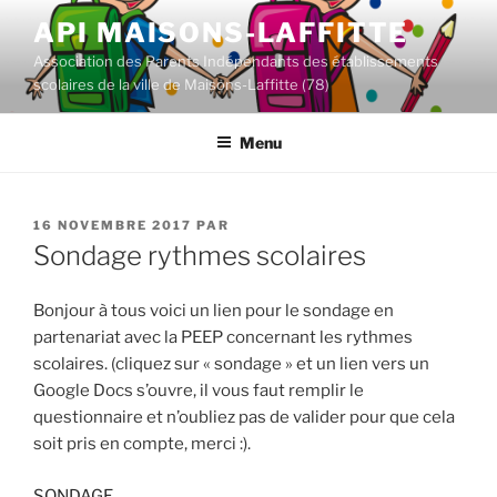
Aller
API MAISONS-LAFFITTE
au
Association des Parents Indépendants des établissements
contenu
scolaires de la ville de Maisons-Laffitte (78)
principal
Menu
PUBLIÉ
16 NOVEMBRE 2017
PAR
LE
Sondage rythmes scolaires
Bonjour à tous voici un lien pour le sondage en
partenariat avec la PEEP concernant les rythmes
scolaires. (cliquez sur « sondage » et un lien vers un
Google Docs s’ouvre, il vous faut remplir le
questionnaire et n’oubliez pas de valider pour que cela
soit pris en compte, merci :).
SONDAGE